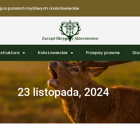
ca polskich myśliwych i koła łowieckie.
Zarząd Okręgowy Skierniewice
struktura
Koła Łowieckie
Przepisy prawne
Dla
23 listopada, 2024