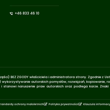
+46 833 46 10
zęści) BEZ ZGODY właściciela i administratora strony. Zgodnie z U
.170) wykorzystywanie autorskich pomysłów, rozwiązań, kopiowanie, 
i stanowi naruszenie praw autorskich oraz podlega karze. Znaki
Standardy ochrony małoletnich
Polityka prywatności
Klauzula informac