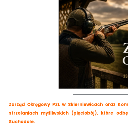
Zarząd Okręgowy PZŁ w Skierniewicach oraz Kom
strzelaniach myśliwskich (pięciobój), które od
Suchodole.