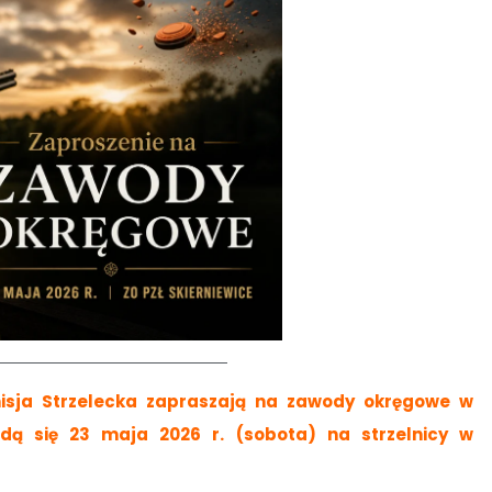
isja Strzelecka zapraszają na zawody okręgowe w
będą się 23 maja 2026 r. (sobota) na strzelnicy w