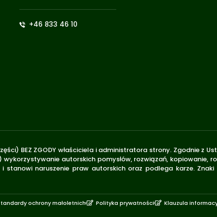
+46 833 46 10
zęści) BEZ ZGODY właściciela i administratora strony. Zgodnie z U
.170) wykorzystywanie autorskich pomysłów, rozwiązań, kopiowanie, 
i stanowi naruszenie praw autorskich oraz podlega karze. Znaki
Standardy ochrony małoletnich
Polityka prywatności
Klauzula informac