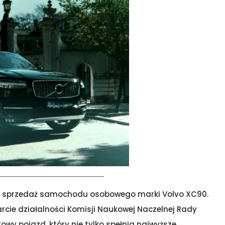
 na sprzedaż samochodu osobowego marki Volvo XC90.
cie działalności Komisji Naukowej Naczelnej Rady
towy pojazd, który nie tylko spełnia najwyższe