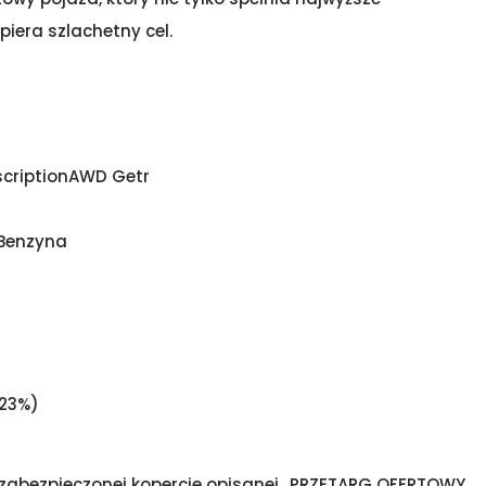
iera szlachetny cel.
nscriptionAWD Getr
 Benzyna
 23%)
w zabezpieczonej kopercie opisanej „PRZETARG OFERTOWY