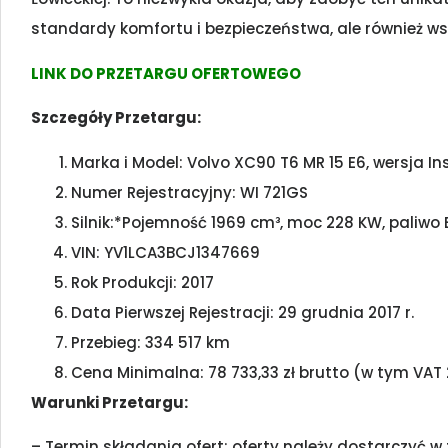
standardy komfortu i bezpieczeństwa, ale również wsp
LINK DO PRZETARGU OFERTOWEGO
Szczegóły Przetargu:
Marka i Model: Volvo XC90 T6 MR 15 E6, wersja I
Numer Rejestracyjny: WI 721GS
Silnik:*Pojemność 1969 cm³, moc 228 KW, paliwo
VIN: YV1LCA3BCJ1347669
Rok Produkcji: 2017
Data Pierwszej Rejestracji: 29 grudnia 2017 r.
Przebieg: 334 517 km
Cena Minimalna: 78 733,33 zł brutto (w tym VAT
Warunki Przetargu:
– Termin składania ofert: oferty należy dostarczyć 