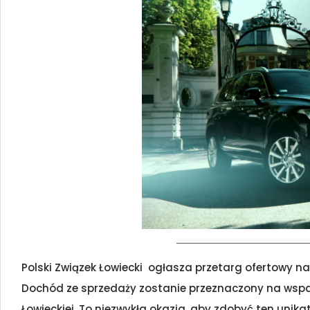
Polski Związek Łowiecki ogłasza przetarg ofertowy
Dochód ze sprzedaży zostanie przeznaczony na wspar
Łowieckiej. To niezwykła okazja, aby zdobyć ten unika