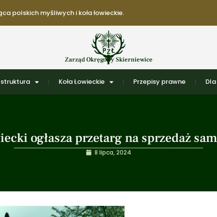
ca polskich myśliwych i koła łowieckie.
Zarząd Okręgowy Skierniewice
struktura
Koła Łowieckie
Przepisy prawne
Dla
iecki ogłasza przetarg na sprzedaż s
8 lipca, 2024