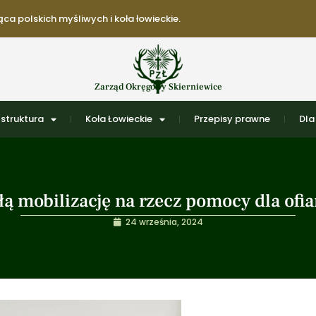
ca polskich myśliwych i koła łowieckie.
Zarząd Okręgowy Skierniewice
struktura
Koła Łowieckie
Przepisy prawne
Dla
ą mobilizację na rzecz pomocy dla ofi
24 września, 2024