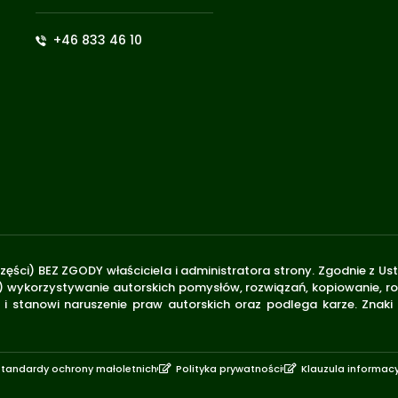
+46 833 46 10
zęści) BEZ ZGODY właściciela i administratora strony. Zgodnie z U
.170) wykorzystywanie autorskich pomysłów, rozwiązań, kopiowanie, 
i stanowi naruszenie praw autorskich oraz podlega karze. Znaki
Standardy ochrony małoletnich
Polityka prywatności
Klauzula informac