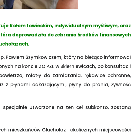
kuje Kołom Łowieckim, indywidualnym myśliwym, oraz
która doprowadziła do zebrania środków finansowych
łuchołazach.
 p. Pawłem Szymkowiczem, który na bieżąco informował
ych na koncie ZO PZŁ w Skierniewicach, po konsultacji
owietrza, miotły do zamiatania, rękawice ochronne,
az z płynami odkażającymi, płyny do prania, żywność
a specjalnie utworzone na ten cel subkonto, zostaną
ch mieszkańców Głuchołaz i okolicznych miejscowości