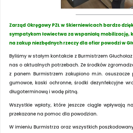
Zarząd Okręgowy PZŁ w Skierniewicach bardzo dzię
sympatykom łowiectwa za wspaniałą mobilizację, 
na zakup niezbędnych rzeczy dla ofiar powodzi w G
Byliśmy w stałym kontakcie z Burmistrzem Głuchołaz
nas o aktualnych potrzebach. Ze środków zgromadzon
z panem Burmistrzem zakupiono m.in. osuszacze p
gumowce, kaski ochronne, środki dezynfekcyjne wr
długoterminową i wodę pitną.
Wszystkie wpłaty, które jeszcze ciągle wpływają n
przekazane na pomoc dla powodzian.
W imieniu Burmistrza oraz wszystkich poszkodowany