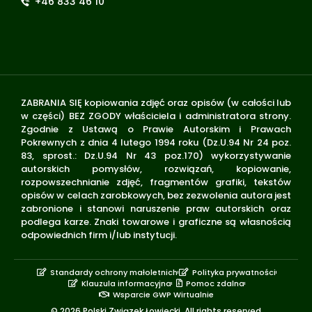
+46 833 46 10
ZABRANIA SIĘ kopiowania zdjęć oraz opisów (w całości lub
w części) BEZ ZGODY właściciela i administratora strony.
Zgodnie z Ustawą o Prawie Autorskim i Prawach
Pokrewnych z dnia 4 lutego 1994 roku (Dz.U.94 Nr 24 poz.
83, sprost.: Dz.U.94 Nr 43 poz.170) wykorzystywanie
autorskich pomysłów, rozwiązań, kopiowanie,
rozpowszechnianie zdjęć, fragmentów grafiki, tekstów
opisów w celach zarobkowych, bez zezwolenia autora jest
zabronione i stanowi naruszenie praw autorskich oraz
podlega karze. Znaki towarowe i graficzne są własnością
odpowiednich firm i/lub instytucji.
Standardy ochrony małoletnich
Polityka prywatności
Klauzula informacyjna
Pomoc zdalna
Wsparcie GWP Wirtualnie
© 2026 Polski Związek Łowiecki. All rights reserved