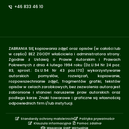
+46 833 46 10
ZABRANIA SIĘ kopiowania zdjęć oraz opisów (w całości lub
w części) BEZ ZGODY właściciela i administratora strony.
Zgodnie z Ustawą o Prawie Autorskim i Prawach
Pokrewnych z dnia 4 lutego 1994 roku (Dz.U.94 Nr 24 poz.
83, sprost.: Dz.U.94 Nr 43 poz.170) wykorzystywanie
autorskich pomysłów, rozwiązań, kopiowanie,
rozpowszechnianie zdjęć, fragmentów grafiki, tekstów
opisów w celach zarobkowych, bez zezwolenia autora jest
zabronione i stanowi naruszenie praw autorskich oraz
podlega karze. Znaki towarowe i graficzne są własnością
odpowiednich firm i/lub instytucji.
Standardy ochrony małoletnich
Polityka prywatności
Klauzula informacyjna
Pomoc zdalna
Wsparcie GWP Wirtualnie