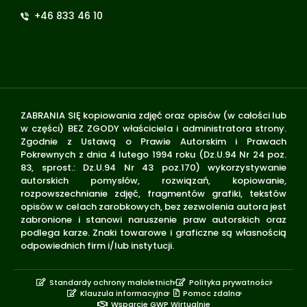
+46 833 46 10
ZABRANIA SIĘ kopiowania zdjęć oraz opisów (w całości lub
w części) BEZ ZGODY właściciela i administratora strony.
Zgodnie z Ustawą o Prawie Autorskim i Prawach
Pokrewnych z dnia 4 lutego 1994 roku (Dz.U.94 Nr 24 poz.
83, sprost.: Dz.U.94 Nr 43 poz.170) wykorzystywanie
autorskich pomysłów, rozwiązań, kopiowanie,
rozpowszechnianie zdjęć, fragmentów grafiki, tekstów
opisów w celach zarobkowych, bez zezwolenia autora jest
zabronione i stanowi naruszenie praw autorskich oraz
podlega karze. Znaki towarowe i graficzne są własnością
odpowiednich firm i/lub instytucji.
Standardy ochrony małoletnich
Polityka prywatności
Klauzula informacyjna
Pomoc zdalna
Wsparcie GWP Wirtualnie